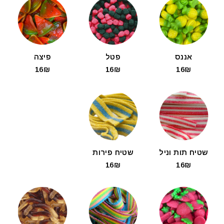
אננס
פטל
פיצה
16₪
16₪
16₪
שטיח תות וניל
שטיח פירות
16₪
16₪