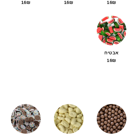
16₪
16₪
16₪
אבטיח
16₪