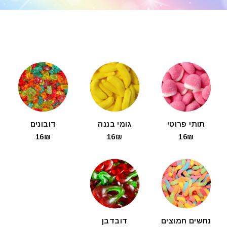
תותי פרוטי
גומי בננה
דובונים
16₪
16₪
16₪
נחשים חמוצים
דובדבן