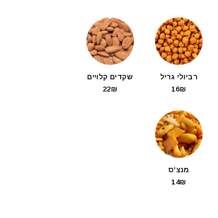
רביולי גריל
שקדים קלויים
22₪
16₪
מנצ'ס
14₪