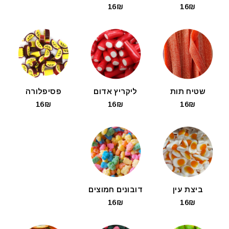
16₪
16₪
שטיח תות
ליקריץ אדום
פסיפלורה
16₪
16₪
16₪
ביצת עין
דובונים חמוצים
16₪
16₪