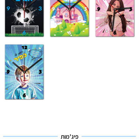
פיג'מות