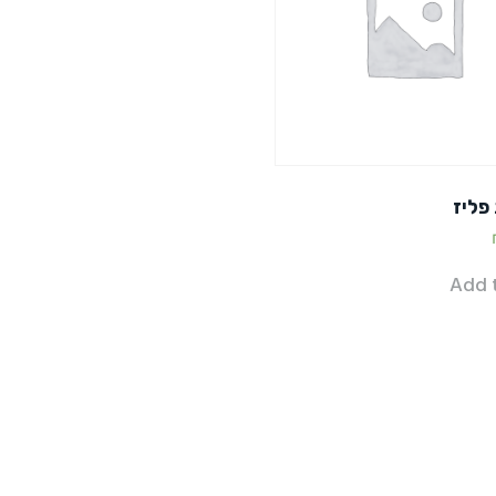
פליז
Add 